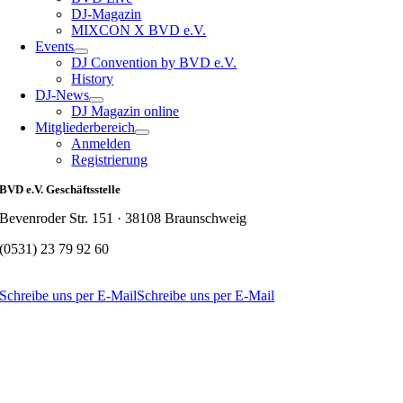
DJ-Magazin
MIXCON X BVD e.V.
Events
DJ Convention by BVD e.V.
History
DJ-News
DJ Magazin online
Mitgliederbereich
Anmelden
Registrierung
BVD e.V. Geschäftsstelle
Bevenroder Str. 151 · 38108 Braunschweig
(0531) 23 79 92 60
Schreibe uns per E-Mail
Schreibe uns per E-Mail
Nach
oben