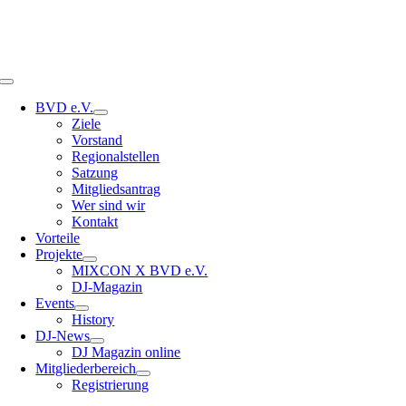
Toggle
Navigation
BVD e.V.
Ziele
Vorstand
Regionalstellen
Satzung
Mitgliedsantrag
Wer sind wir
Kontakt
Vorteile
Projekte
MIXCON X BVD e.V.
DJ-Magazin
Events
History
DJ-News
DJ Magazin online
Mitgliederbereich
Registrierung