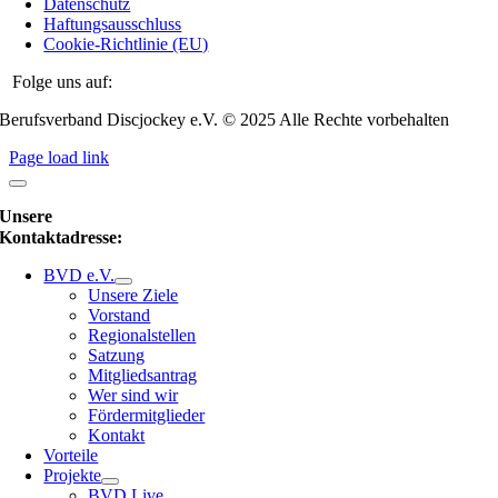
Datenschutz
Haftungsausschluss
Cookie-Richtlinie (EU)
Folge uns auf:
Berufsverband Discjockey e.V. © 2025 Alle Rechte vorbehalten
Page load link
Unsere
Kontaktadresse:
BVD e.V.
Unsere Ziele
Vorstand
Regionalstellen
Satzung
Mitgliedsantrag
Wer sind wir
Fördermitglieder
Kontakt
Vorteile
Projekte
BVD Live