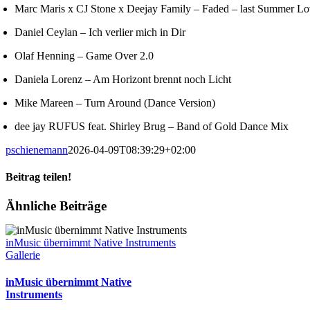
Marc Maris x CJ Stone x Deejay Family – Faded – last Summer L
Daniel Ceylan – Ich verlier mich in Dir
Olaf Henning – Game Over 2.0
Daniela Lorenz – Am Horizont brennt noch Licht
Mike Mareen – Turn Around (Dance Version)
dee jay RUFUS feat. Shirley Brug – Band of Gold Dance Mix
pschienemann
2026-04-09T08:39:29+02:00
Beitrag teilen!
Facebook
X
LinkedIn
Pinterest
E-
Ähnliche Beiträge
Mail
inMusic übernimmt Native Instruments
Gallerie
inMusic übernimmt Native
Instruments