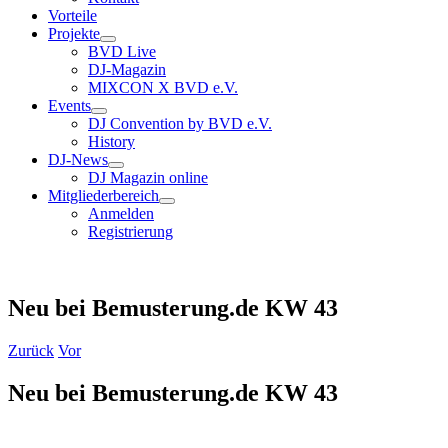
Vorteile
Projekte
BVD Live
DJ-Magazin
MIXCON X BVD e.V.
Events
DJ Convention by BVD e.V.
History
DJ-News
DJ Magazin online
Mitgliederbereich
Anmelden
Registrierung
Neu bei Bemusterung.de KW 43
Zurück
Vor
Neu bei Bemusterung.de KW 43
Zeige