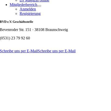
DJ Magazin online
Mitgliederbereich
Anmelden
Registrierung
BVD e.V. Geschäftsstelle
Bevenroder Str. 151 · 38108 Braunschweig
(0531) 23 79 92 60
Schreibe uns per E-Mail
Schreibe uns per E-Mail
Nach
oben