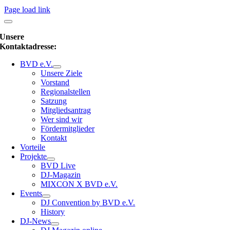
Page load link
Unsere
Kontaktadresse:
BVD e.V.
Unsere Ziele
Vorstand
Regionalstellen
Satzung
Mitgliedsantrag
Wer sind wir
Fördermitglieder
Kontakt
Vorteile
Projekte
BVD Live
DJ-Magazin
MIXCON X BVD e.V.
Events
DJ Convention by BVD e.V.
History
DJ-News