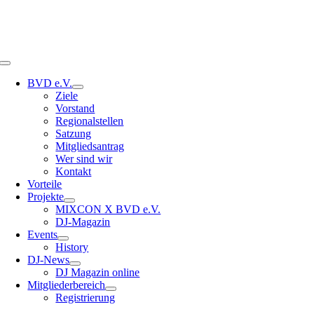
Toggle
Navigation
BVD e.V.
Ziele
Vorstand
Regionalstellen
Satzung
Mitgliedsantrag
Wer sind wir
Kontakt
Vorteile
Projekte
MIXCON X BVD e.V.
DJ-Magazin
Events
History
DJ-News
DJ Magazin online
Mitgliederbereich
Registrierung