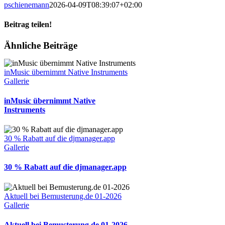
pschienemann
2026-04-09T08:39:07+02:00
Beitrag teilen!
Facebook
X
LinkedIn
Pinterest
E-
Ähnliche Beiträge
Mail
inMusic übernimmt Native Instruments
Gallerie
inMusic übernimmt Native
Instruments
30 % Rabatt auf die djmanager.app
Gallerie
30 % Rabatt auf die djmanager.app
Aktuell bei Bemusterung.de 01-2026
Gallerie
Aktuell bei Bemusterung.de 01-2026