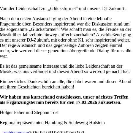
Von der Leidenschaft zur „Glücksformel“ und unserer DJ-Zukunft :
Nach dem ersten Austausch ging der Abend in eine lebhafte
Fragerunde über. Besonders inspirierend war die Diskussion rund um
die sogenannte „Glücksformel“: Wie schafft man es, die Freude an der
Musik über Jahrzehnte hinweg aufrechtzuerhalten? Anschließend ging
es mit unserer DJ-Zukunft, mit oder ohne KI, sehr inspirierend weiter.
Der rege Austausch und das gegenseitige Zuhören zeigten einmal
mehr, wie wertvoll dieser generationsübergreifende Dialog für uns alle
war.
Es ist das gemeinsame Interesse und die liebe Leidenschaft an der
Musik, was uns verbindet und diesen Abend so wertvoll gemacht hat.
Ein herzliches Dankeschön an alle, die dabei waren und diesen Abend
mit ihren Geschichten bereichert haben!
Wir haben uns kurzerhand entschlossen, unser nächstes Treffen
als Ergänzungstermin bereits für den 17.03.2026 anzusetzen.
Holger Faber und Stephan Tost
Regionalrepräsentanten Hamburg & Schleswig Holstein
pschienemann
2026-04-09T08:39:07+02:00