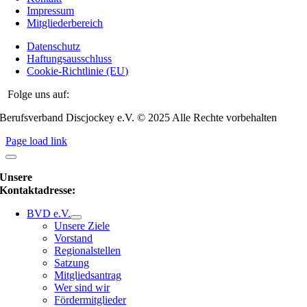
Impressum
Mitgliederbereich
Datenschutz
Haftungsausschluss
Cookie-Richtlinie (EU)
Folge uns auf:
Berufsverband Discjockey e.V. © 2025 Alle Rechte vorbehalten
Page load link
Unsere
Kontaktadresse:
BVD e.V.
Unsere Ziele
Vorstand
Regionalstellen
Satzung
Mitgliedsantrag
Wer sind wir
Fördermitglieder