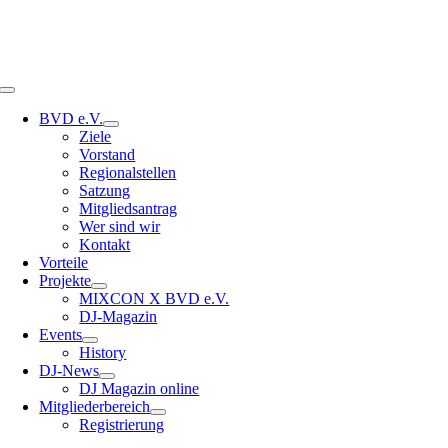
Toggle
Navigation
BVD e.V.
Ziele
Vorstand
Regionalstellen
Satzung
Mitgliedsantrag
Wer sind wir
Kontakt
Vorteile
Projekte
MIXCON X BVD e.V.
DJ-Magazin
Events
History
DJ-News
DJ Magazin online
Mitgliederbereich
Registrierung