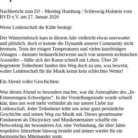
Nachbericht zum DJ – Meeting Hamburg / Schleswig-Holstein vom
BVD e.V. am 27. Januar 2026
Wenn Leidenschaft die Kälte besiegt:
Der Wintereinbruch kam in diesem Jahr vielleicht etwas unerwartet
und plötzlich, doch er konnte die Dynamik unserer Community nicht
bremsen. Trotz der eisigen Temperaturen und vielen kurzfristigen
Absagen – darunter bedauerlicherweise auch von unserem technischen
Aussteller – füllte sich der Raum schnell mit Leben. Über 20
begeisterte Teilnehmer fanden den Weg doch zu uns, was beweist,
wahre Leidenschaft für die Musik kennt kein schlechtes Wetter!
Ein Abend voller Geschichten:
Was diesen Abend so besonders machte, war die Atmosphäre des „In-
Erinnerungen-Schwelgens“. In der Vorstellungsrunde wurde schnell
klar, dass uns weit mehr verbindet als nur unsere Liebe zur
Leidenschaft. Jeder Teilnehmer teilte uns seine ganz persönliche
Geschichte und seinen Weg zur Musik mit. Dieses gemeinsame
Fundament als Discjockey und Musikentertainer schaffte ein
Networking der besonderen Art, eine Verbindung, die über Jahre
respektive Jahrzehnte hinweg besteht und immer wieder für ein
harmonisches Miteinander sorgt.