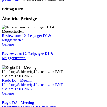
Beitrag teilen!
Facebook
X
LinkedIn
Pinterest
E-
Ähnliche Beiträge
Mail
Review zum 12. Leipziger DJ &
Muggertreffen
Gallerie
Review zum 12. Leipziger DJ &
Muggertreffen
Regio DJ – Meeting
Hamburg/Schleswig-Holstein vom BVD
e.V. am 17.03.2026
Gallerie
Regio DJ – Meeting
Hamburg/Schleswig-Holstein vom