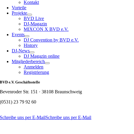
Kontakt
Vorteile
Projekte
BVD Live
DJ-Magazin
MIXCON X BVD e.V.
Events
DJ Convention by BVD e.V.
History
DJ-News
DJ Magazin online
Mitgliederbereich
Anmelden
Registrierung
BVD e.V. Geschäftsstelle
Bevenroder Str. 151 · 38108 Braunschweig
(0531) 23 79 92 60
Schreibe uns per E-Mail
Schreibe uns per E-Mail
Nach
oben