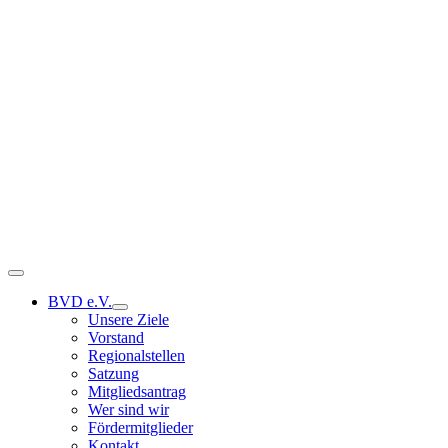
Toggle
Navigation
BVD e.V.
Unsere Ziele
Vorstand
Regionalstellen
Satzung
Mitgliedsantrag
Wer sind wir
Fördermitglieder
Kontakt