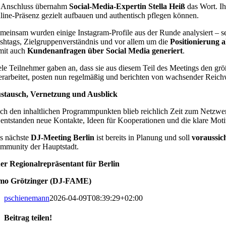
 Anschluss übernahm
Social-Media-Expertin Stella Heiß
das Wort. I
line-Präsenz gezielt aufbauen und authentisch pflegen können.
meinsam wurden einige Instagram-Profile aus der Runde analysiert – sel
shtags, Zielgruppenverständnis und vor allem um die
Positionierung 
mit auch
Kundenanfragen über Social Media generiert
.
ele Teilnehmer gaben an, dass sie aus diesem Teil des Meetings den g
erarbeitet, posten nun regelmäßig und berichten von wachsender Reichw
stausch, Vernetzung und Ausblick
ch den inhaltlichen Programmpunkten blieb reichlich Zeit zum Netzwe
 entstanden neue Kontakte, Ideen für Kooperationen und die klare Moti
s nächste
DJ-Meeting Berlin
ist bereits in Planung und soll
voraussic
mmunity der Hauptstadt.
er Regionalrepräsentant für Berlin
mo Grötzinger (DJ-FAME)
pschienemann
2026-04-09T08:39:29+02:00
Beitrag teilen!