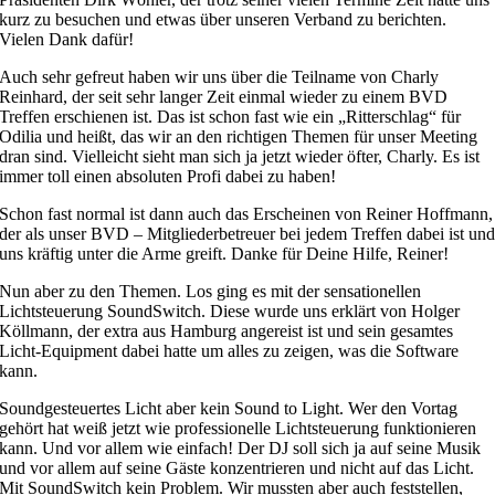
kurz zu besuchen und etwas über unseren Verband zu berichten.
Vielen Dank dafür!
Auch sehr gefreut haben wir uns über die Teilname von Charly
Reinhard, der seit sehr langer Zeit einmal wieder zu einem BVD
Treffen erschienen ist. Das ist schon fast wie ein „Ritterschlag“ für
Odilia und heißt, das wir an den richtigen Themen für unser Meeting
dran sind. Vielleicht sieht man sich ja jetzt wieder öfter, Charly. Es ist
immer toll einen absoluten Profi dabei zu haben!
Schon fast normal ist dann auch das Erscheinen von Reiner Hoffmann,
der als unser BVD – Mitgliederbetreuer bei jedem Treffen dabei ist un
uns kräftig unter die Arme greift. Danke für Deine Hilfe, Reiner!
Nun aber zu den Themen. Los ging es mit der sensationellen
Lichtsteuerung SoundSwitch. Diese wurde uns erklärt von Holger
Köllmann, der extra aus Hamburg angereist ist und sein gesamtes
Licht-Equipment dabei hatte um alles zu zeigen, was die Software
kann.
Soundgesteuertes Licht aber kein Sound to Light. Wer den Vortag
gehört hat weiß jetzt wie professionelle Lichtsteuerung funktionieren
kann. Und vor allem wie einfach! Der DJ soll sich ja auf seine Musik
und vor allem auf seine Gäste konzentrieren und nicht auf das Licht.
Mit SoundSwitch kein Problem. Wir mussten aber auch feststellen,