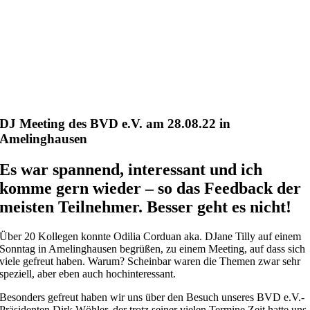
DJ Meeting des BVD e.V. am 28.08.22 in
Amelinghausen
Es war spannend, interessant und ich
komme gern wieder – so das Feedback der
meisten Teilnehmer. Besser geht es nicht!
Über 20 Kollegen konnte Odilia Corduan aka. DJane Tilly auf einem
Sonntag in Amelinghausen begrüßen, zu einem Meeting, auf dass sich
viele gefreut haben. Warum? Scheinbar waren die Themen zwar sehr
speziell, aber eben auch hochinteressant.
Besonders gefreut haben wir uns über den Besuch unseres BVD e.V.-
Präsidenten Dirk Wöhler, der trotz seiner vielen Termine Zeit hatte uns