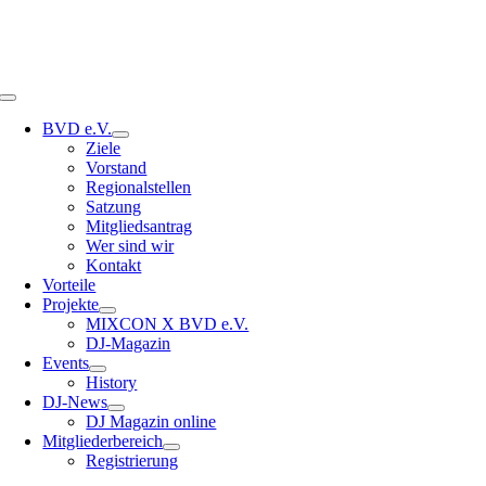
Toggle
Navigation
BVD e.V.
Ziele
Vorstand
Regionalstellen
Satzung
Mitgliedsantrag
Wer sind wir
Kontakt
Vorteile
Projekte
MIXCON X BVD e.V.
DJ-Magazin
Events
History
DJ-News
DJ Magazin online
Mitgliederbereich
Registrierung