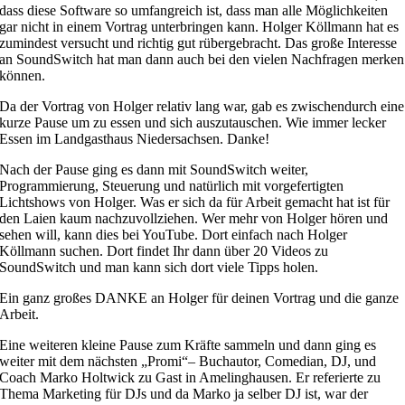
dass diese Software so umfangreich ist, dass man alle Möglichkeiten
gar nicht in einem Vortrag unterbringen kann. Holger Köllmann hat es
zumindest versucht und richtig gut rübergebracht. Das große Interesse
an SoundSwitch hat man dann auch bei den vielen Nachfragen merken
können.
Da der Vortrag von Holger relativ lang war, gab es zwischendurch eine
kurze Pause um zu essen und sich auszutauschen. Wie immer lecker
Essen im Landgasthaus Niedersachsen. Danke!
Nach der Pause ging es dann mit SoundSwitch weiter,
Programmierung, Steuerung und natürlich mit vorgefertigten
Lichtshows von Holger. Was er sich da für Arbeit gemacht hat ist für
den Laien kaum nachzuvollziehen. Wer mehr von Holger hören und
sehen will, kann dies bei YouTube. Dort einfach nach Holger
Köllmann suchen. Dort findet Ihr dann über 20 Videos zu
SoundSwitch und man kann sich dort viele Tipps holen.
Ein ganz großes DANKE an Holger für deinen Vortrag und die ganze
Arbeit.
Eine weiteren kleine Pause zum Kräfte sammeln und dann ging es
weiter mit dem nächsten „Promi“– Buchautor, Comedian, DJ, und
Coach Marko Holtwick zu Gast in Amelinghausen. Er referierte zu
Thema Marketing für DJs und da Marko ja selber DJ ist, war der