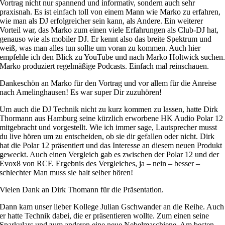
Vortrag nicht nur spannend und informativ, sondern auch sehr
praxisnah. Es ist einfach toll von einem Mann wie Marko zu erfahren,
wie man als DJ erfolgreicher sein kann, als Andere. Ein weiterer
Vorteil war, das Marko zum einen viele Erfahrungen als Club-DJ hat,
genauso wie als mobiler DJ. Er kennt also das breite Spektrum und
weiß, was man alles tun sollte um voran zu kommen. Auch hier
empfehle ich den Blick zu YouTube und nach Marko Holtwick suchen
Marko produziert regelmäßige Podcasts. Einfach mal reinschauen.
Dankeschön an Marko für den Vortrag und vor allem für die Anreise
nach Amelinghausen! Es war super Dir zuzuhören!
Um auch die DJ Technik nicht zu kurz kommen zu lassen, hatte Dirk
Thormann aus Hamburg seine kürzlich erworbene HK Audio Polar 12
mitgebracht und vorgestellt. Wie ich immer sage, Lautsprecher musst
du live hören um zu entscheiden, ob sie dir gefallen oder nicht. Dirk
hat die Polar 12 präsentiert und das Interesse an diesem neuen Produkt
geweckt. Auch einen Vergleich gab es zwischen der Polar 12 und der
Evox8 von RCF. Ergebnis des Vergleiches, ja – nein – besser –
schlechter Man muss sie halt selber hören!
Vielen Dank an Dirk Thomann für die Präsentation.
Dann kam unser lieber Kollege Julian Gschwander an die Reihe. Auch
er hatte Technik dabei, die er präsentieren wollte. Zum einen seine
Sparkulars und zum anderen eine neue Nebelmaschiene. Am besten