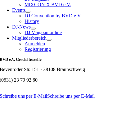
MIXCON X BVD e.V.
Events
DJ Convention by BVD e.V.
History
DJ-News
DJ Magazin online
Mitgliederbereich
Anmelden
Registrierung
BVD e.V. Geschäftsstelle
Bevenroder Str. 151 · 38108 Braunschweig
(0531) 23 79 92 60
Schreibe uns per E-Mail
Schreibe uns per E-Mail
Nach
oben