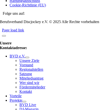
Haftungsausschluss
Cookie-Richtlinie (EU)
Folge uns auf:
Berufsverband Discjockey e.V. © 2025 Alle Rechte vorbehalten
Page load link
Unsere
Kontaktadresse:
BVD e.V.
Unsere Ziele
Vorstand
Regionalstellen
Satzung
Mitgliedsantrag
Wer sind wir
Fördermitglieder
Kontakt
Vorteile
Projekte
BVD Live
DJ-Magazin