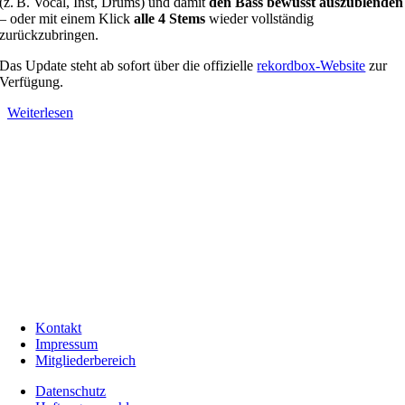
(z. B. Vocal, Inst, Drums) und damit
den Bass bewusst auszublenden
– oder mit einem Klick
alle 4 Stems
wieder vollständig
zurückzubringen.
Das Update steht ab sofort über die offizielle
rekordbox-Website
zur
Verfügung.
Weiterlesen
Kontakt
Impressum
Mitgliederbereich
Datenschutz