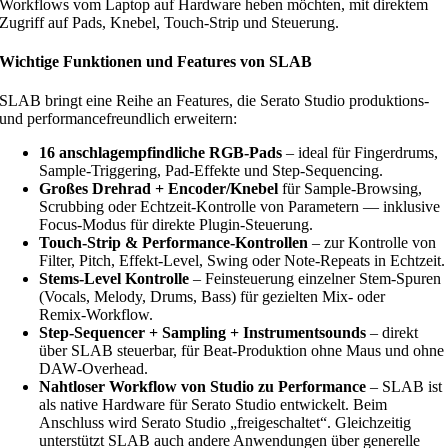
Workflows vom Laptop auf Hardware heben möchten, mit direktem
Zugriff auf Pads, Knebel, Touch‑Strip und Steuerung.
Wichtige Funktionen und Features von SLAB
SLAB bringt eine Reihe an Features, die Serato Studio produktions‑
und performancefreundlich erweitern:
16 anschlagempfindliche RGB‑Pads
– ideal für Fingerdrums,
Sample‑Triggering, Pad‑Effekte und Step‑Sequencing.
Großes Drehrad + Encoder/Knebel
für Sample‑Browsing,
Scrubbing oder Echtzeit‑Kontrolle von Parametern — inklusive
Focus‑Modus für direkte Plugin‑Steuerung.
Touch‑Strip & Performance‑Kontrollen
– zur Kontrolle von
Filter, Pitch, Effekt‑Level, Swing oder Note‑Repeats in Echtzeit.
Stems‑Level Kontrolle
– Feinsteuerung einzelner Stem‑Spuren
(Vocals, Melody, Drums, Bass) für gezielten Mix‑ oder
Remix‑Workflow.
Step‑Sequencer + Sampling + Instrumentsounds
– direkt
über SLAB steuerbar, für Beat‑Produktion ohne Maus und ohne
DAW‑Overhead.
Nahtloser Workflow von Studio zu Performance
– SLAB ist
als native Hardware für Serato Studio entwickelt. Beim
Anschluss wird Serato Studio „freigeschaltet“. Gleichzeitig
unterstützt SLAB auch andere Anwendungen über generelle