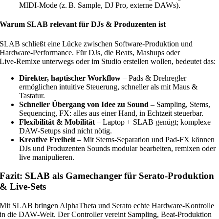
MIDI‑Mode (z. B. Sample, DJ Pro, externe DAWs).
Warum SLAB relevant für DJs & Produzenten ist
SLAB schließt eine Lücke zwischen Software‑Produktion und
Hardware‑Performance. Für DJs, die Beats, Mashups oder
Live‑Remixe unterwegs oder im Studio erstellen wollen, bedeutet das:
Direkter, haptischer Workflow
– Pads & Drehregler
ermöglichen intuitive Steuerung, schneller als mit Maus &
Tastatur.
Schneller Übergang von Idee zu Sound
– Sampling, Stems,
Sequencing, FX: alles aus einer Hand, in Echtzeit steuerbar.
Flexibilität & Mobilität
– Laptop + SLAB genügt; komplexe
DAW‑Setups sind nicht nötig.
Kreative Freiheit
– Mit Stems‑Separation und Pad‑FX können
DJs und Produzenten Sounds modular bearbeiten, remixen oder
live manipulieren.
Fazit: SLAB als Gamechanger für Serato‑Produktion
& Live‑Sets
Mit SLAB bringen AlphaTheta und Serato echte Hardware‑Kontrolle
in die DAW‑Welt. Der Controller vereint Sampling, Beat‑Produktion