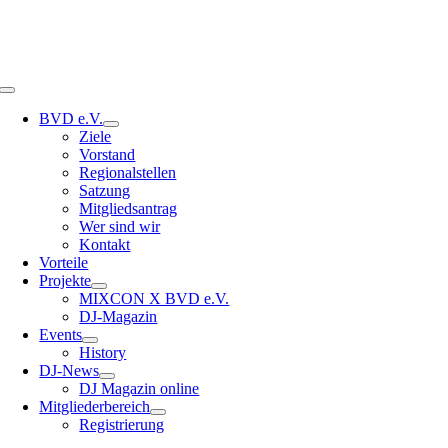
Toggle
Navigation
BVD e.V.
Ziele
Vorstand
Regionalstellen
Satzung
Mitgliedsantrag
Wer sind wir
Kontakt
Vorteile
Projekte
MIXCON X BVD e.V.
DJ-Magazin
Events
History
DJ-News
DJ Magazin online
Mitgliederbereich
Registrierung